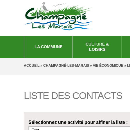
CULTURE &
LA COMMUNE
LOISIRS
VOUS ÊTES ICI
ACCUEIL
»
CHAMPAGNÉ-LES-MARAIS
»
VIE ÉCONOMIQUE
»
L
LISTE DES CONTACTS
Sélectionnez une activité pour affiner la liste :