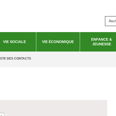
Aller au
contenu
principal
Reche
FO
ENFANCE &
VIE SOCIALE
VIE ÉCONOMIQUE
JEUNESSE
ISTE DES CONTACTS