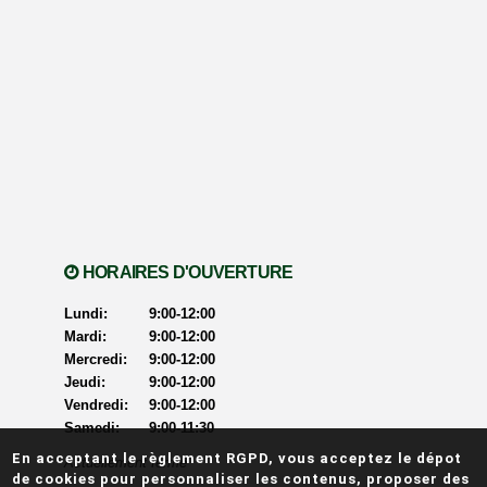
HORAIRES D'OUVERTURE
Lundi:
9:00-12:00
Mardi:
9:00-12:00
Mercredi:
9:00-12:00
Jeudi:
9:00-12:00
Vendredi:
9:00-12:00
Samedi:
9:00-11:30
En acceptant le règlement RGPD, vous acceptez le dépot
Actuellement ouvert
Actuellement fermé
de cookies pour personnaliser les contenus, proposer des