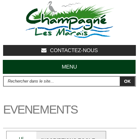
Aller au
contenu
principal
CONTACTEZ-NOUS
MENU
Rechercher dans le site...
FORMULAIRE DE RECHERCHE
EVENEMENTS
LE