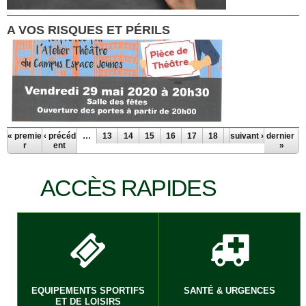
A VOS RISQUES ET PÉRILS
PAGES
« premie
‹ précéd
…
13
14
15
16
17
18
19
suivant ›
20
dernier
21
r
ent
»
ACCÈS RAPIDES
EQUIPEMENTS SPORTIFS
SANTÉ & URGENCES
ET DE LOISIRS