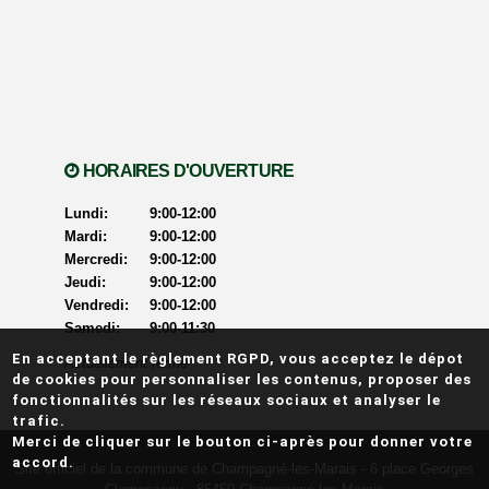
HORAIRES D'OUVERTURE
Lundi:
9:00-12:00
Mardi:
9:00-12:00
Mercredi:
9:00-12:00
Jeudi:
9:00-12:00
Vendredi:
9:00-12:00
Samedi:
9:00-11:30
En acceptant le règlement RGPD, vous acceptez le dépot
Actuellement ouvert
Actuellement fermé
de cookies pour personnaliser les contenus, proposer des
fonctionnalités sur les réseaux sociaux et analyser le
trafic.
Merci de cliquer sur le bouton ci-après pour donner votre
accord.
Site officiel de la commune de Champagné-les-Marais -
6 place Georges